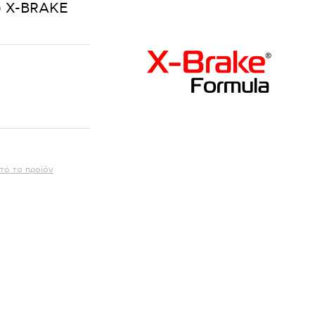
) X-BRAKE
τό το προϊόν