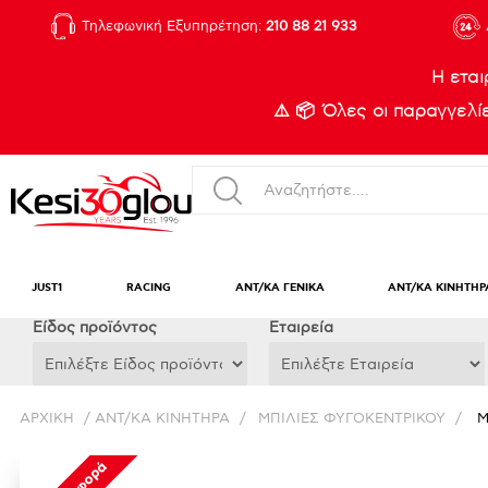
Τηλεφωνική Εξυπηρέτηση:
210 88 21 933
Η εται
⚠️ 📦 Όλες οι παραγγελ
JUST1
RACING
ΑΝΤ/ΚΑ ΓΕΝΙΚΑ
ΑΝΤ/ΚΑ ΚΙΝΗΤΗΡ
Eίδος προϊόντος
Εταιρεία
ΑΡΧΙΚΉ
/
ΑΝΤ/ΚΑ ΚΙΝΗΤΗΡΑ
/
ΜΠΙΛΙΕΣ ΦΥΓΟΚΕΝΤΡΙΚΟΥ
/
Μ