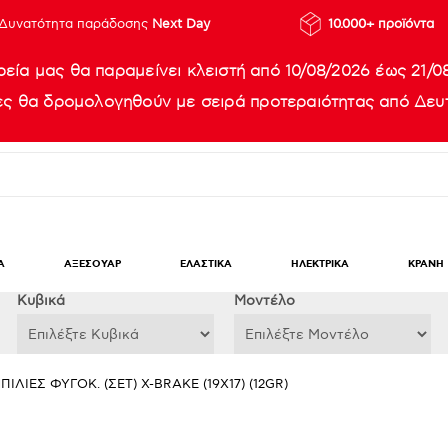
Δυνατότητα παράδοσης
Next Day
10.000+ προϊόντα
ρεία μας θα παραμείνει κλειστή από 10/08/2026 έως 21/0
ίες θα δρομολογηθούν με σειρά προτεραιότητας από Δευτ
Α
ΑΞΕΣΟΥΑΡ
ΕΛΑΣΤΙΚΑ
ΗΛΕΚΤΡΙΚΑ
ΚΡΑΝΗ
Κυβικά
Μοντέλο
ΠΙΛΙΕΣ ΦΥΓΟΚ. (ΣΕΤ) X-BRAKE (19X17) (12GR)