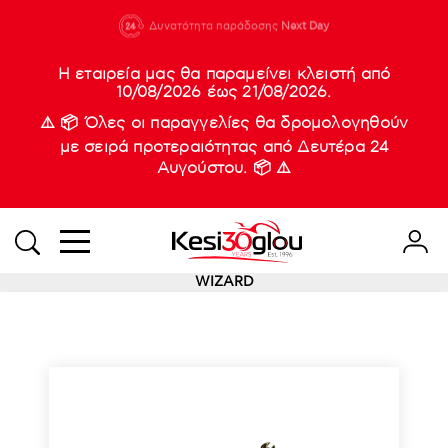
210 88 21
Δυνατότητα παράδοσης
Νέες
Next Day
933
Η εταιρεία μας θα παραμείνει κλειστή από
10/08/2026 έως 21/08/2026.
⚠️ 📦 Όλες οι παραγγελίες θα δρομολογηθούν
με σειρά προτεραιότητας από Δευτέρα 24
Αυγούστου. 📦 ⚠️
WIZARD