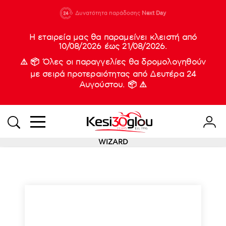
210 88 21
Δυνατότητα παράδοσης
Νέες
Next Day
933
Η εταιρεία μας θα παραμείνει κλειστή από
10/08/2026 έως 21/08/2026.
⚠️ 📦 Όλες οι παραγγελίες θα δρομολογηθούν
με σειρά προτεραιότητας από Δευτέρα 24
Αυγούστου. 📦 ⚠️
WIZARD