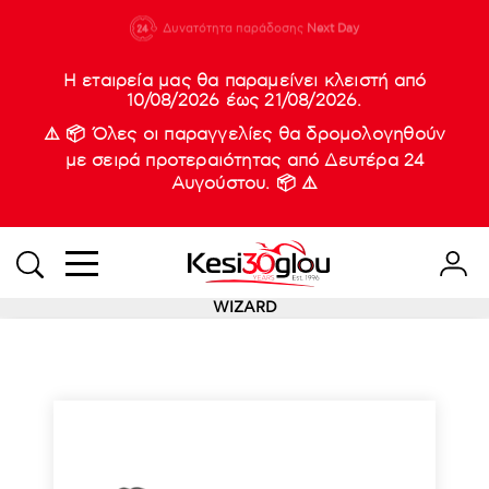
210 88 21
Δυνατότητα παράδοσης
Νέες
Next Day
933
Η εταιρεία μας θα παραμείνει κλειστή από
10/08/2026 έως 21/08/2026.
⚠️ 📦 Όλες οι παραγγελίες θα δρομολογηθούν
με σειρά προτεραιότητας από Δευτέρα 24
Αυγούστου. 📦 ⚠️
WIZARD