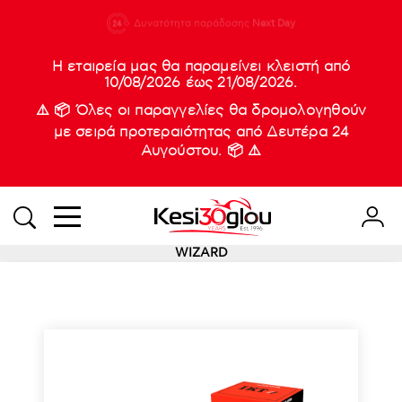
210 88 21
Δυνατότητα παράδοσης
Νέες
Next Day
933
Η εταιρεία μας θα παραμείνει κλειστή από
10/08/2026 έως 21/08/2026.
⚠️ 📦 Όλες οι παραγγελίες θα δρομολογηθούν
με σειρά προτεραιότητας από Δευτέρα 24
Αυγούστου. 📦 ⚠️
WIZARD