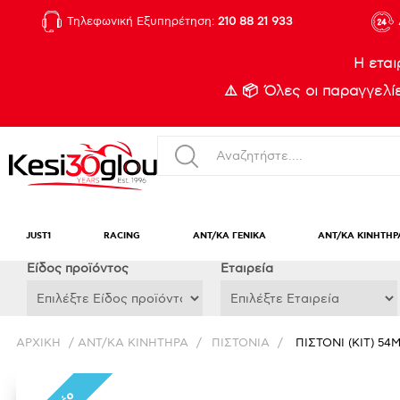
Τηλεφωνική Εξυπηρέτηση:
210 88 21 933
Η εται
⚠️ 📦 Όλες οι παραγγελ
JUST1
RACING
ΑΝΤ/ΚΑ ΓΕΝΙΚΑ
ΑΝΤ/ΚΑ ΚΙΝΗΤΗΡ
Eίδος προϊόντος
Εταιρεία
ΑΡΧΙΚΉ
/
ΑΝΤ/ΚΑ ΚΙΝΗΤΗΡΑ
/
ΠΙΣΤΟΝΙΑ
/
ΠΙΣΤΟΝΙ (KIT) 54