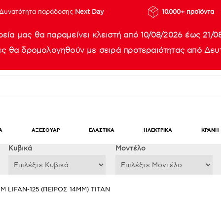
Δυνατότητα παράδοσης
Next Day
10.000+ προϊόντα
ρεία μας θα παραμείνει κλειστή από 10/08/2026 έως 21/0
ίες θα δρομολογηθούν με σειρά προτεραιότητας από Δευτ
Α
ΑΞΕΣΟΥΑΡ
ΕΛΑΣΤΙΚΑ
ΗΛΕΚΤΡΙΚΑ
ΚΡΑΝΗ
Κυβικά
Μοντέλο
MM LIFAN-125 (ΠΕΙΡΟΣ 14MM) TITAN