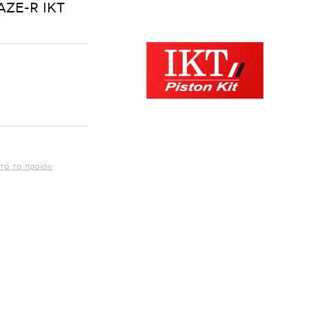
AZE-R IKT
τό το προϊόν