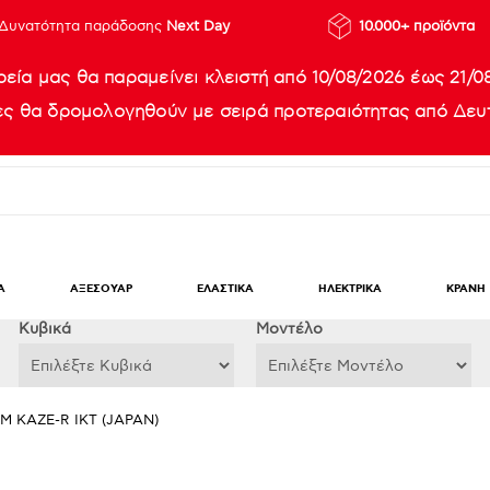
Δυνατότητα παράδοσης
Next Day
10.000+ προϊόντα
ρεία μας θα παραμείνει κλειστή από 10/08/2026 έως 21/0
ίες θα δρομολογηθούν με σειρά προτεραιότητας από Δευτ
Α
ΑΞΕΣΟΥΑΡ
ΕΛΑΣΤΙΚΑ
ΗΛΕΚΤΡΙΚΑ
ΚΡΑΝΗ
Κυβικά
Μοντέλο
MM KAZE-R IKT (JAPAN)