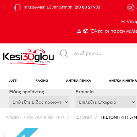
Τηλεφωνική Εξυπηρέτηση:
210 88 21 933
Η εται
⚠️ 📦 Όλες οι παραγγελ
JUST1
RACING
ΑΝΤ/ΚΑ ΓΕΝΙΚΑ
ΑΝΤ/ΚΑ ΚΙΝΗΤΗΡ
Eίδος προϊόντος
Εταιρεία
ΑΡΧΙΚΉ
/
ΑΝΤ/ΚΑ ΚΙΝΗΤΗΡΑ
/
ΠΙΣΤΟΝΙΑ
/
ΠΙΣΤΟΝΙ (KIT) 57