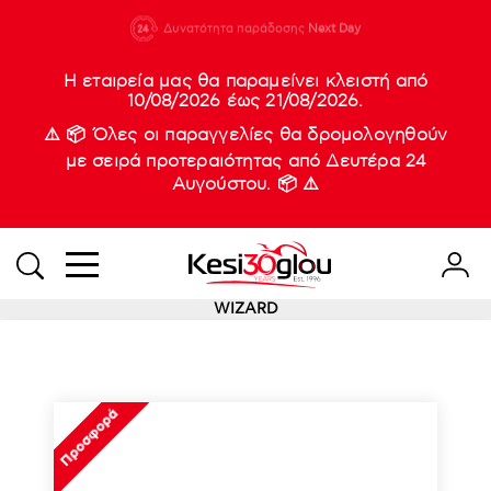
210 88 21
Δυνατότητα παράδοσης
Νέες
Next Day
933
Η εταιρεία μας θα παραμείνει κλειστή από
10/08/2026 έως 21/08/2026.
⚠️ 📦 Όλες οι παραγγελίες θα δρομολογηθούν
με σειρά προτεραιότητας από Δευτέρα 24
Αυγούστου. 📦 ⚠️
WIZARD
Προσφορά