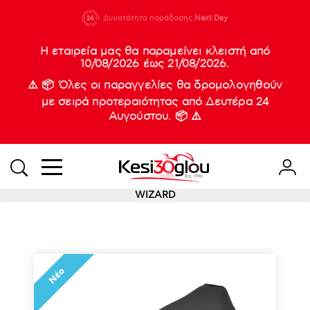
210 88 21
Δυνατότητα παράδοσης
Νέες
Next Day
933
Η εταιρεία μας θα παραμείνει κλειστή από
10/08/2026 έως 21/08/2026.
⚠️ 📦 Όλες οι παραγγελίες θα δρομολογηθούν
με σειρά προτεραιότητας από Δευτέρα 24
Αυγούστου. 📦 ⚠️
WIZARD
Νέο