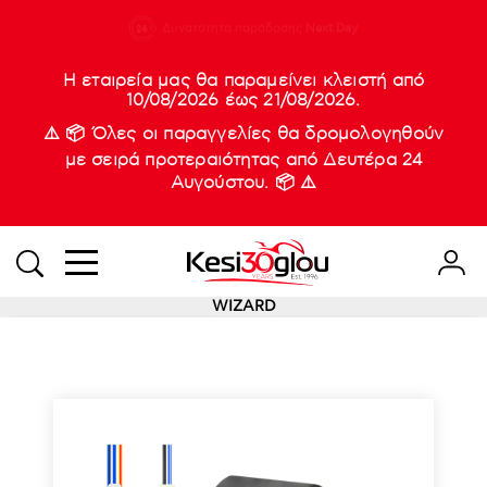
210 88 21
Δυνατότητα παράδοσης
Νέες
Next Day
933
Η εταιρεία μας θα παραμείνει κλειστή από
10/08/2026 έως 21/08/2026.
⚠️ 📦 Όλες οι παραγγελίες θα δρομολογηθούν
με σειρά προτεραιότητας από Δευτέρα 24
Αυγούστου. 📦 ⚠️
WIZARD