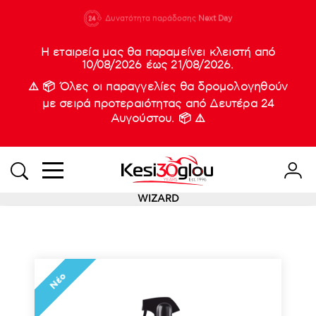
210 88 21
Δυνατότητα παράδοσης
Νέες
Next Day
933
Η εταιρεία μας θα παραμείνει κλειστή από
10/08/2026 έως 21/08/2026.
⚠️ 📦 Όλες οι παραγγελίες θα δρομολογηθούν
με σειρά προτεραιότητας από Δευτέρα 24
Αυγούστου. 📦 ⚠️
WIZARD
Νέο