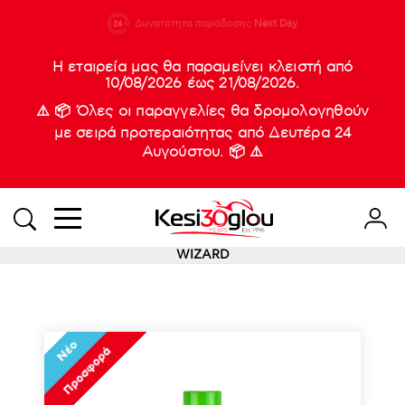
210 88 21
Δυνατότητα παράδοσης
Νέες
Next Day
933
Η εταιρεία μας θα παραμείνει κλειστή από
10/08/2026 έως 21/08/2026.
⚠️ 📦 Όλες οι παραγγελίες θα δρομολογηθούν
με σειρά προτεραιότητας από Δευτέρα 24
Αυγούστου. 📦 ⚠️
WIZARD
Νέο
Προσφορά