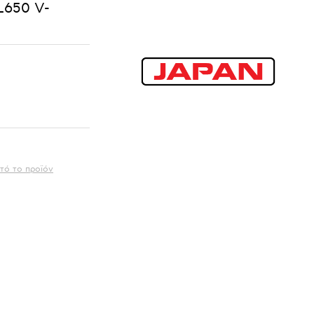
650 V-
τό το προϊόν