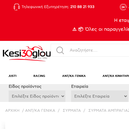
Τηλεφωνική Εξυπηρέτηση:
210 88 21 933
Η εται
⚠️ 📦 Όλες οι παραγγελ
JUST1
RACING
ΑΝΤ/ΚΑ ΓΕΝΙΚΑ
ΑΝΤ/ΚΑ ΚΙΝΗΤΗΡ
Eίδος προϊόντος
Εταιρεία
ΑΡΧΙΚΉ
/
ΑΝΤ/ΚΑ ΓΕΝΙΚΑ
/
ΣΥΡΜΑΤΑ
/
ΣΥΡΜΑΤΑ ΑΜΠΡΑΓΙΑ