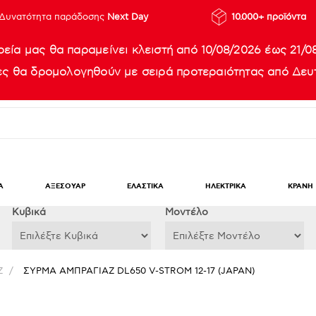
Δυνατότητα παράδοσης
Next Day
10.000+ προϊόντα
ρεία μας θα παραμείνει κλειστή από 10/08/2026 έως 21/0
ίες θα δρομολογηθούν με σειρά προτεραιότητας από Δευτ
Α
ΑΞΕΣΟΥΑΡ
ΕΛΑΣΤΙΚΑ
ΗΛΕΚΤΡΙΚΑ
ΚΡΑΝΗ
Κυβικά
Μοντέλο
Ζ
/
ΣΥΡΜΑ ΑΜΠΡΑΓΙΑΖ DL650 V-STROM 12-17 (JAPAN)