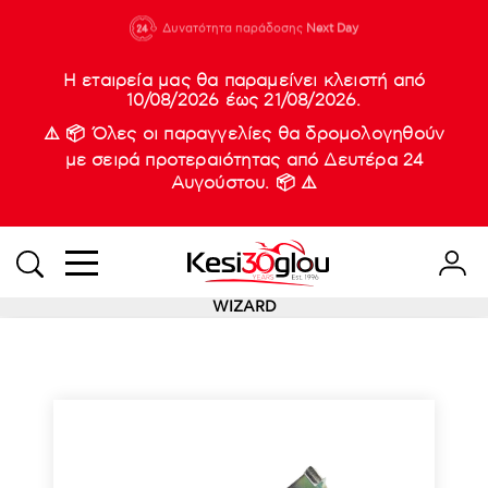
210 88 21
Δυνατότητα παράδοσης
Νέες
Next Day
933
Η εταιρεία μας θα παραμείνει κλειστή από
10/08/2026 έως 21/08/2026.
⚠️ 📦 Όλες οι παραγγελίες θα δρομολογηθούν
με σειρά προτεραιότητας από Δευτέρα 24
Αυγούστου. 📦 ⚠️
WIZARD