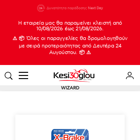
210 88 21
Δυνατότητα παράδοσης
Νέες
Next Day
933
Η εταιρεία μας θα παραμείνει κλειστή από
10/08/2026 έως 21/08/2026.
⚠️ 📦 Όλες οι παραγγελίες θα δρομολογηθούν
με σειρά προτεραιότητας από Δευτέρα 24
Αυγούστου. 📦 ⚠️
WIZARD