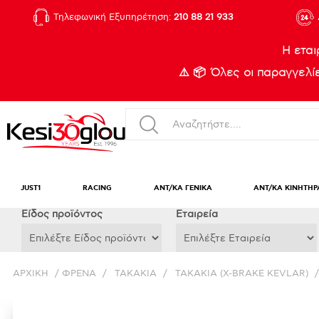
Τηλεφωνική Εξυπηρέτηση:
210 88 21 933
Η εται
⚠️ 📦 Όλες οι παραγγελ
JUST1
RACING
ΑΝΤ/ΚΑ ΓΕΝΙΚΑ
ΑΝΤ/ΚΑ ΚΙΝΗΤΗΡ
Eίδος προϊόντος
Εταιρεία
ΑΡΧΙΚΉ
/
ΦΡΕΝΑ
/
ΤΑΚΑΚΙΑ
/
ΤΑΚΑΚΙΑ (X-BRAKE KEVLAR)
/