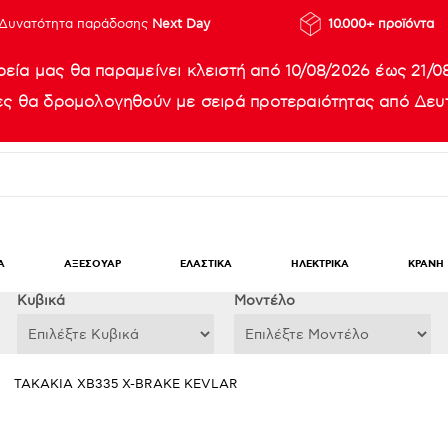
Δυνατότητα παράδοσης
Next Day
10.000+ προϊόντα
ρεία μας θα παραμείνει κλειστή από 10/08/2026 έως 21/0
ίες θα δρομολογηθούν με σειρά προτεραιότητας από Δευτ
Α
ΑΞΕΣΟΥΑΡ
ΕΛΑΣΤΙΚΑ
ΗΛΕΚΤΡΙΚΑ
ΚΡΑΝΗ
Κυβικά
Μοντέλο
ΤΑΚΑΚΙΑ XB335 X-BRAKE KEVLAR