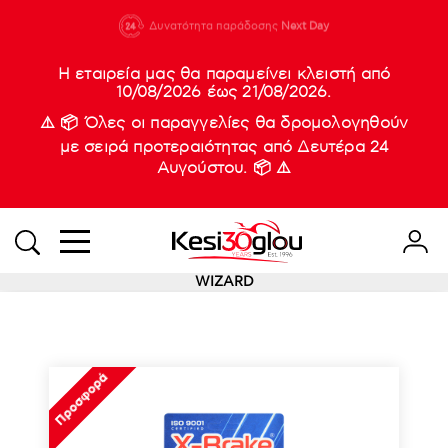
210 88 21
Δυνατότητα παράδοσης
Νέες
Next Day
933
Η εταιρεία μας θα παραμείνει κλειστή από
10/08/2026 έως 21/08/2026.
⚠️ 📦 Όλες οι παραγγελίες θα δρομολογηθούν
με σειρά προτεραιότητας από Δευτέρα 24
Αυγούστου. 📦 ⚠️
WIZARD
Προσφορά