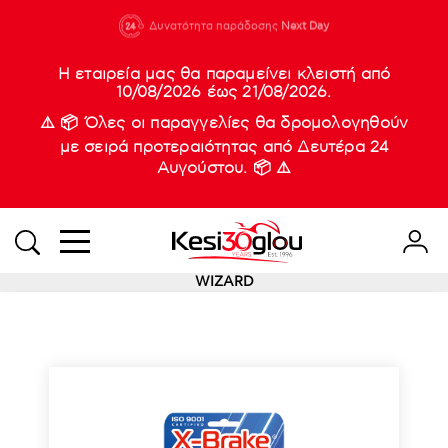
210 88 21
Δυνατότητα παράδοσης
Νέες
Next Day
933
Η εταιρεία μας θα παραμείνει κλειστή από
10/08/2026 έως 21/08/2026.
⚠️ 📦 Όλες οι παραγγελίες θα δρομολογηθούν
με σειρά προτεραιότητας από Δευτέρα 24
Αυγούστου. 📦 ⚠️
WIZARD