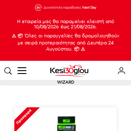
210 88 21
Δυνατότητα παράδοσης
Νέες
Next Day
933
Η εταιρεία μας θα παραμείνει κλειστή από
10/08/2026 έως 21/08/2026.
⚠️ 📦 Όλες οι παραγγελίες θα δρομολογηθούν
με σειρά προτεραιότητας από Δευτέρα 24
Αυγούστου. 📦 ⚠️
WIZARD
Προσφορά