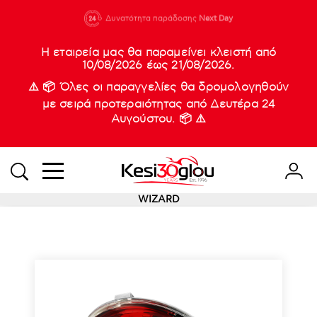
210 88 21
Δυνατότητα παράδοσης
Νέες
Next Day
933
Η εταιρεία μας θα παραμείνει κλειστή από
10/08/2026 έως 21/08/2026.
⚠️ 📦 Όλες οι παραγγελίες θα δρομολογηθούν
με σειρά προτεραιότητας από Δευτέρα 24
Αυγούστου. 📦 ⚠️
WIZARD