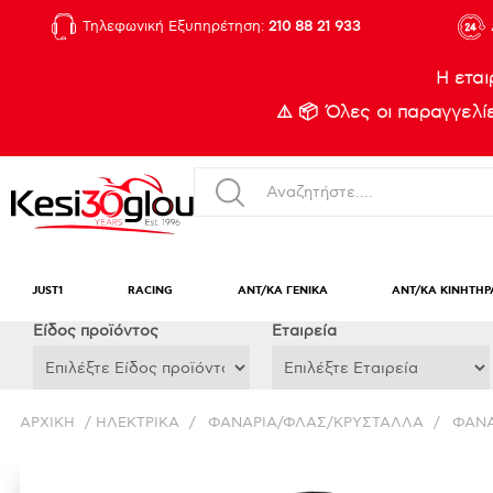
Τηλεφωνική Εξυπηρέτηση:
210 88 21 933
Η εται
⚠️ 📦 Όλες οι παραγγελ
JUST1
RACING
ΑΝΤ/ΚΑ ΓΕΝΙΚΑ
ΑΝΤ/ΚΑ ΚΙΝΗΤΗΡ
Eίδος προϊόντος
Εταιρεία
ΑΡΧΙΚΉ
/
ΗΛΕΚΤΡΙΚΑ
/
ΦΑΝΑΡΙΑ/ΦΛΑΣ/ΚΡΥΣΤΑΛΛΑ
/
ΦΑΝΑ