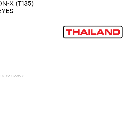
N-X (T135)
EYES
τό το προϊόν