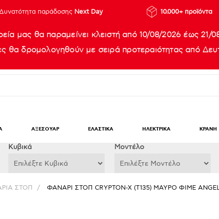
Δυνατότητα παράδοσης
Next Day
10.000+ προϊόντα
ρεία μας θα παραμείνει κλειστή από 10/08/2026 έως 21/0
ίες θα δρομολογηθούν με σειρά προτεραιότητας από Δευτ
Α
ΑΞΕΣΟΥΑΡ
ΕΛΑΣΤΙΚΑ
ΗΛΕΚΤΡΙΚΑ
ΚΡΑΝΗ
Κυβικά
Μοντέλο
ΡΙΑ ΣΤΟΠ
/
ΦΑΝΑΡΙ ΣΤΟΠ CRYPTON-X (T135) ΜΑΥΡΟ ΦΙΜΕ ANGE