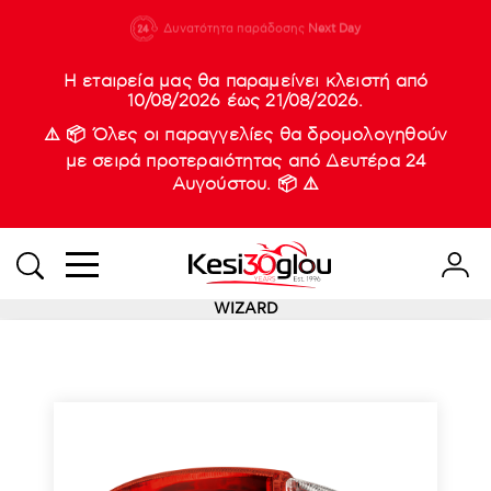
210 88 21
Δυνατότητα παράδοσης
Νέες
Next Day
933
Η εταιρεία μας θα παραμείνει κλειστή από
10/08/2026 έως 21/08/2026.
⚠️ 📦 Όλες οι παραγγελίες θα δρομολογηθούν
με σειρά προτεραιότητας από Δευτέρα 24
Αυγούστου. 📦 ⚠️
WIZARD