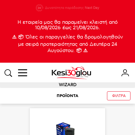
210 88 21
Δυνατότητα παράδοσης
Νέες
Next Day
933
Η εταιρεία μας θα παραμείνει κλειστή από
10/08/2026 έως 21/08/2026.
⚠️ 📦 Όλες οι παραγγελίες θα δρομολογηθούν
με σειρά προτεραιότητας από Δευτέρα 24
Αυγούστου. 📦 ⚠️
WIZARD
ΠΡΟΪΟΝΤΑ
ΦΙΛΤΡΑ