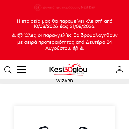
210 88 21
Δυνατότητα παράδοσης
Νέες
Next Day
933
Η εταιρεία μας θα παραμείνει κλειστή από
10/08/2026 έως 21/08/2026.
⚠️ 📦 Όλες οι παραγγελίες θα δρομολογηθούν
με σειρά προτεραιότητας από Δευτέρα 24
Αυγούστου. 📦 ⚠️
WIZARD