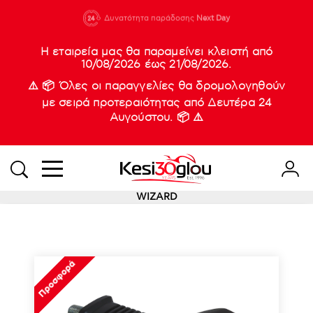
210 88 21
Δυνατότητα παράδοσης
Νέες
Next Day
933
Η εταιρεία μας θα παραμείνει κλειστή από
10/08/2026 έως 21/08/2026.
⚠️ 📦 Όλες οι παραγγελίες θα δρομολογηθούν
με σειρά προτεραιότητας από Δευτέρα 24
Αυγούστου. 📦 ⚠️
WIZARD
Προσφορά