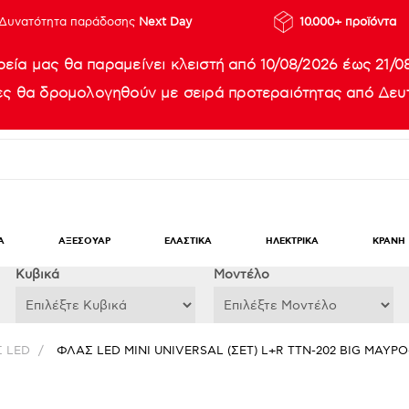
Δυνατότητα παράδοσης
Next Day
10.000+ προϊόντα
ρεία μας θα παραμείνει κλειστή από 10/08/2026 έως 21/0
ίες θα δρομολογηθούν με σειρά προτεραιότητας από Δευτ
Α
ΑΞΕΣΟΥΑΡ
ΕΛΑΣΤΙΚΑ
ΗΛΕΚΤΡΙΚΑ
ΚΡΑΝΗ
Κυβικά
Μοντέλο
 LED
/
ΦΛΑΣ LED ΜΙΝΙ UNIVERSAL (ΣΕΤ) L+R TTN-202 BIG ΜΑΥΡΟ