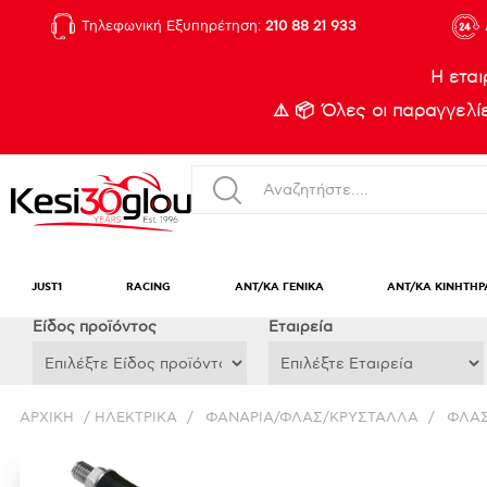
Τηλεφωνική Εξυπηρέτηση:
210 88 21 933
Η εται
⚠️ 📦 Όλες οι παραγγελ
JUST1
RACING
ΑΝΤ/ΚΑ ΓΕΝΙΚΑ
ΑΝΤ/ΚΑ ΚΙΝΗΤΗΡ
Eίδος προϊόντος
Εταιρεία
ΑΡΧΙΚΉ
/
ΗΛΕΚΤΡΙΚΑ
/
ΦΑΝΑΡΙΑ/ΦΛΑΣ/ΚΡΥΣΤΑΛΛΑ
/
ΦΛΑΣ