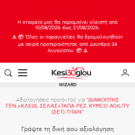
210 88 21
Δυνατότητα παράδοσης
Νέες
Next Day
933
Η εταιρεία μας θα παραμείνει κλειστή από
10/08/2026 έως 21/08/2026.
⚠️ 📦 Όλες οι παραγγελίες θα δρομολογηθούν
με σειρά προτεραιότητας από Δευτέρα 24
Αυγούστου. 📦 ⚠️
WIZARD
Αξιολογήσεις προϊόντος για
ΔΙΑΚΟΠΤΗΣ
ΓΕΝ.+ΚΛΕΙΔ. ΣΕΛΑΣ+ΤΑΠΑ ΡΕΖ. KYMCO AGILITY
(ΣΕΤ) TITAN
Γράψτε τη δική σου αξιολόγηση