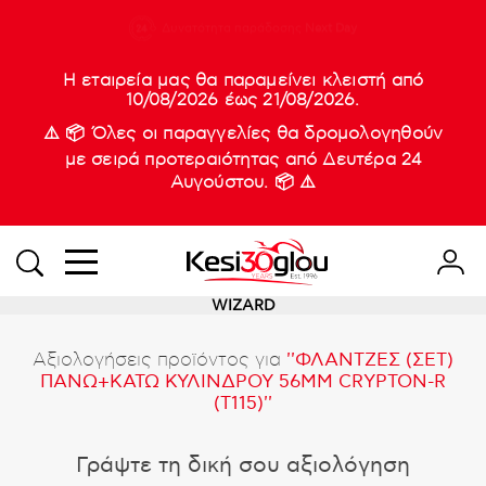
210 88 21
Δυνατότητα παράδοσης
Νέες
Next Day
933
Η εταιρεία μας θα παραμείνει κλειστή από
10/08/2026 έως 21/08/2026.
⚠️ 📦 Όλες οι παραγγελίες θα δρομολογηθούν
με σειρά προτεραιότητας από Δευτέρα 24
Αυγούστου. 📦 ⚠️
WIZARD
Αξιολογήσεις προϊόντος για
ΦΛΑΝΤΖΕΣ (ΣΕΤ)
ΠΑΝΩ+ΚΑΤΩ ΚΥΛΙΝΔΡΟΥ 56ΜΜ CRYPTON-R
(T115)
Γράψτε τη δική σου αξιολόγηση