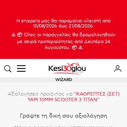
210 88 21
Δυνατότητα παράδοσης
Νέες
Next Day
933
Η εταιρεία μας θα παραμείνει κλειστή από
10/08/2026 έως 21/08/2026.
⚠️ 📦 Όλες οι παραγγελίες θα δρομολογηθούν
με σειρά προτεραιότητας από Δευτέρα 24
Αυγούστου. 📦 ⚠️
WIZARD
Αξιολογήσεις προϊόντος για
ΚΑΘΡΕΠΤΕΣ (ΣΕΤ)
YAM 10ΜΜ SCOOTER 3 TITAN
Γράψτε τη δική σου αξιολόγηση