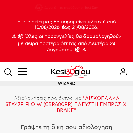
210 88 21
Δυνατότητα παράδοσης
Νέες
Next Day
933
Η εταιρεία μας θα παραμείνει κλειστή από
10/08/2026 έως 21/08/2026.
⚠️ 📦 Όλες οι παραγγελίες θα δρομολογηθούν
με σειρά προτεραιότητας από Δευτέρα 24
Αυγούστου. 📦 ⚠️
WIZARD
Αξιολογήσεις προϊόντος για
ΔΙΣΚΟΠΛΑΚΑ
STX47F-FLO-W (CBR600RR) ΠΛΕΥΣΤΗ ΕΜΠΡΟΣ X-
BRAKE
Γράψτε τη δική σου αξιολόγηση