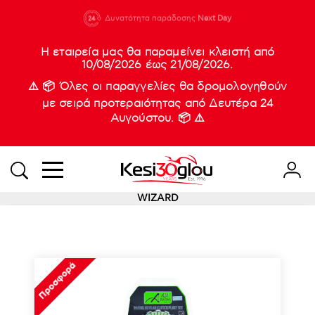
210 88 21
Δυνατότητα παράδοσης
Νέες
Next Day
933
Η εταιρεία μας θα παραμείνει κλειστή από
10/08/2026 έως 21/08/2026.
⚠️ 📦 Όλες οι παραγγελίες θα δρομολογηθούν
με σειρά προτεραιότητας από Δευτέρα 24
Αυγούστου. 📦 ⚠️
WIZARD
Προσφορά