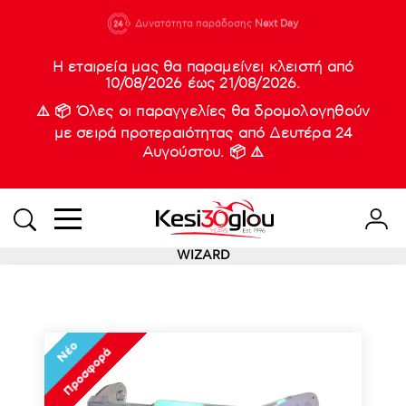
210 88 21
Δυνατότητα παράδοσης
Νέες
Next Day
933
Η εταιρεία μας θα παραμείνει κλειστή από
10/08/2026 έως 21/08/2026.
⚠️ 📦 Όλες οι παραγγελίες θα δρομολογηθούν
με σειρά προτεραιότητας από Δευτέρα 24
Αυγούστου. 📦 ⚠️
WIZARD
Νέο
Προσφορά