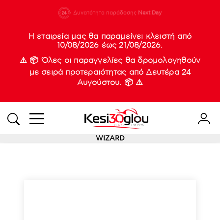
210 88 21
Δυνατότητα παράδοσης
Νέες
Next Day
933
Η εταιρεία μας θα παραμείνει κλειστή από
10/08/2026 έως 21/08/2026.
⚠️ 📦 Όλες οι παραγγελίες θα δρομολογηθούν
με σειρά προτεραιότητας από Δευτέρα 24
Αυγούστου. 📦 ⚠️
WIZARD