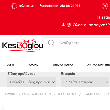
Τηλεφωνική Εξυπηρέτηση:
210 88 21 933
Η εται
⚠️ 📦 Όλες οι παραγγελ
JUST1
RACING
ΑΝΤ/ΚΑ ΓΕΝΙΚΑ
ΑΝΤ/ΚΑ ΚΙΝΗΤΗΡ
Eίδος προϊόντος
Εταιρεία
ΑΡΧΙΚΉ
/
ΑΝΤ/ΚΑ ΚΙΝΗΤΗΡΑ
/
ΚΑΜΠΑΝΕΣ
/
ΚΑΜΠΑΝΕΣ ΣΥ