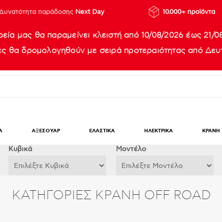
Δυνατότητα παράδοσης
Next Day
10.000+ προϊόντα
ρεία μας θα παραμείνει κλειστή από 10/08/2026 έως 21/0
ίες θα δρομολογηθούν με σειρά προτεραιότητας από Δευτ
Α
ΑΞΕΣΟΥΑΡ
ΕΛΑΣΤΙΚΑ
ΗΛΕΚΤΡΙΚΑ
ΚΡΑΝΗ
Κυβικά
Μοντέλο
ΚΑΤΗΓΟΡΊΕΣ ΚΡΑΝΗ OFF ROAD