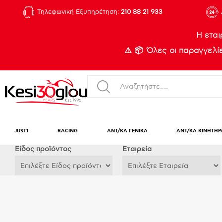
Τηλεφωνική Εξυπηρέτηση:
210 88 21 933
Η εται
⚠️ 📦 Όλες οι παραγγελ
JUST1
RACING
ΑΝΤ/ΚΑ ΓΕΝΙΚΑ
ΑΝΤ/ΚΑ ΚΙΝΗΤΗΡ
Eίδος προϊόντος
Εταιρεία