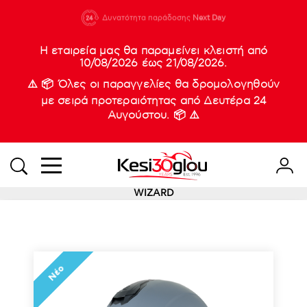
210 88 21
Δυνατότητα παράδοσης
Νέες
Next Day
933
Η εταιρεία μας θα παραμείνει κλειστή από
10/08/2026 έως 21/08/2026.
⚠️ 📦 Όλες οι παραγγελίες θα δρομολογηθούν
με σειρά προτεραιότητας από Δευτέρα 24
Αυγούστου. 📦 ⚠️
WIZARD
Νέο