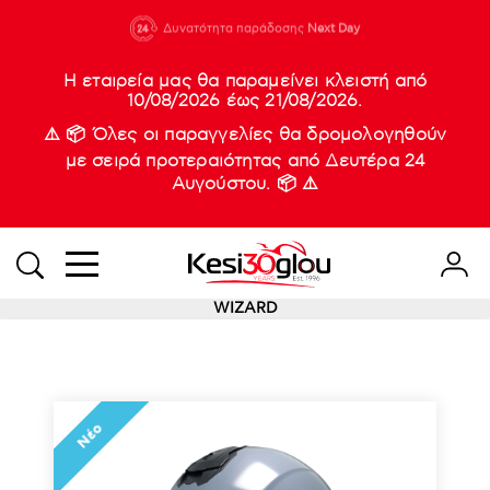
210 88 21
Δυνατότητα παράδοσης
Νέες
Next Day
933
Η εταιρεία μας θα παραμείνει κλειστή από
10/08/2026 έως 21/08/2026.
⚠️ 📦 Όλες οι παραγγελίες θα δρομολογηθούν
με σειρά προτεραιότητας από Δευτέρα 24
Αυγούστου. 📦 ⚠️
WIZARD
Νέο