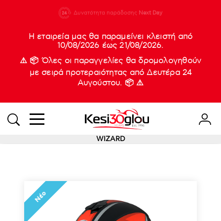
210 88 21
Δυνατότητα παράδοσης
Νέες
Next Day
933
Η εταιρεία μας θα παραμείνει κλειστή από
10/08/2026 έως 21/08/2026.
⚠️ 📦 Όλες οι παραγγελίες θα δρομολογηθούν
με σειρά προτεραιότητας από Δευτέρα 24
Αυγούστου. 📦 ⚠️
WIZARD
Νέο