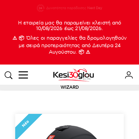
210 88 21
Δυνατότητα παράδοσης
Νέες
Next Day
933
Η εταιρεία μας θα παραμείνει κλειστή από
10/08/2026 έως 21/08/2026.
⚠️ 📦 Όλες οι παραγγελίες θα δρομολογηθούν
με σειρά προτεραιότητας από Δευτέρα 24
Αυγούστου. 📦 ⚠️
WIZARD
Νέο