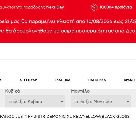
Δυνατότητα παράδοσης
Next Day
10.000+ προϊόντα
ρεία μας θα παραμείνει κλειστή από 10/08/2026 έως 21/0
ίες θα δρομολογηθούν με σειρά προτεραιότητας από Δευτ
Α
ΑΞΕΣΟΥΑΡ
ΕΛΑΣΤΙΚΑ
ΗΛΕΚΤΡΙΚΑ
ΚΡΑΝΗ
Κυβικά
Μοντέλο
ΡΑΝΟΣ JUST1 FF J-STR DEMONIC XL RED/YELLOW/BLACK GLOSS