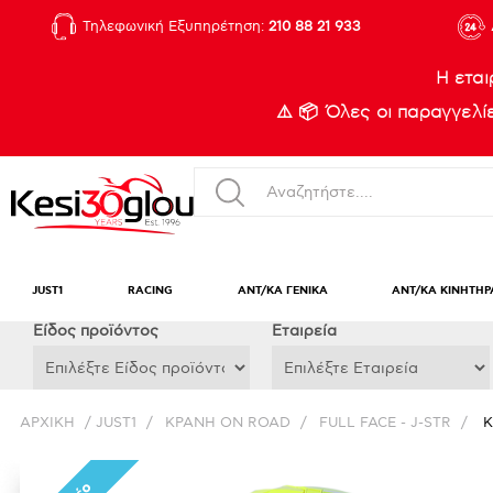
Τηλεφωνική Εξυπηρέτηση:
210 88 21 933
Η εται
⚠️ 📦 Όλες οι παραγγελ
JUST1
RACING
ΑΝΤ/ΚΑ ΓΕΝΙΚΑ
ΑΝΤ/ΚΑ ΚΙΝΗΤΗΡ
Eίδος προϊόντος
Εταιρεία
ΑΡΧΙΚΉ
/
JUST1
/
ΚΡΑΝΗ ON ROAD
/
FULL FACE - J-STR
/
Κ