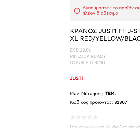
Λυπούμαστε - το προϊόν αυ
πλέον διαθέσιμο
ΚΡΑΝΟΣ JUST1 FF J-
XL RED/YELLOW/BLA
ECE 22.06
PINLOCK READY
DOUBLE D RING
JUST1
Μον. Μέτρησης:
ΤΕΜ.
Κωδικός προϊόντος:
32307
Γίνε ο πρώτος που θα αξιολόγησει αυ