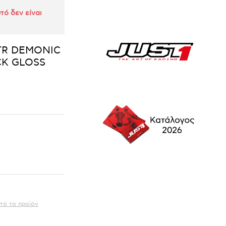
τό δεν είναι
STR DEMONIC
CK GLOSS
τό το προϊόν