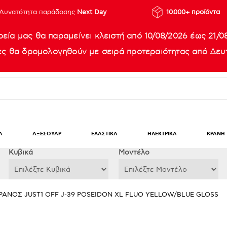
Δυνατότητα παράδοσης
Next Day
10.000+ προϊόντα
ρεία μας θα παραμείνει κλειστή από 10/08/2026 έως 21/0
ίες θα δρομολογηθούν με σειρά προτεραιότητας από Δευτ
Α
ΑΞΕΣΟΥΑΡ
ΕΛΑΣΤΙΚΑ
ΗΛΕΚΤΡΙΚΑ
ΚΡΑΝΗ
Κυβικά
Μοντέλο
ΡΑΝΟΣ JUST1 OFF J-39 POSEIDON XL FLUO YELLOW/BLUE GLOSS