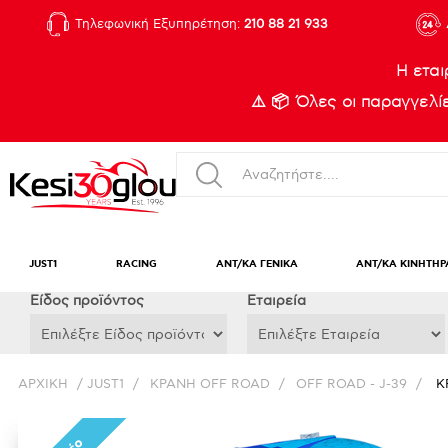
Τηλεφωνική Εξυπηρέτηση:
210 88 21 933
Η εται
⚠️ 📦 Όλες οι παραγγελ
JUST1
RACING
ΑΝΤ/ΚΑ ΓΕΝΙΚΑ
ΑΝΤ/ΚΑ ΚΙΝΗΤΗΡ
Eίδος προϊόντος
Εταιρεία
ΑΡΧΙΚΉ
/
JUST1
/
ΚΡΑΝΗ OFF ROAD
/
OFF ROAD - J-39
/
Κ