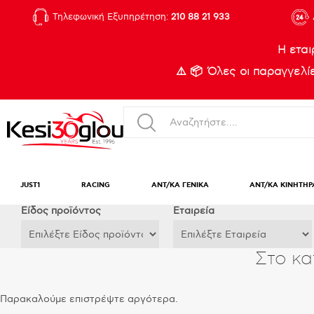
Τηλεφωνική Εξυπηρέτηση:
210 88 21 933
Η εται
⚠️ 📦 Όλες οι παραγγελ
JUST1
RACING
ΑΝΤ/ΚΑ ΓΕΝΙΚΑ
ΑΝΤ/ΚΑ ΚΙΝΗΤΗΡ
Eίδος προϊόντος
Εταιρεία
Στο κα
Παρακαλούμε επιστρέψτε αργότερα.