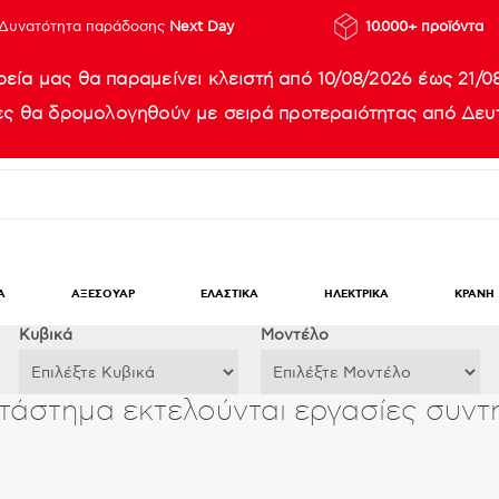
Δυνατότητα παράδοσης
Next Day
10.000+ προϊόντα
ρεία μας θα παραμείνει κλειστή από 10/08/2026 έως 21/0
ίες θα δρομολογηθούν με σειρά προτεραιότητας από Δευτ
Α
ΑΞΕΣΟΥΑΡ
ΕΛΑΣΤΙΚΑ
ΗΛΕΚΤΡΙΚΑ
ΚΡΑΝΗ
Κυβικά
Μοντέλο
τάστημα εκτελούνται εργασίες συν