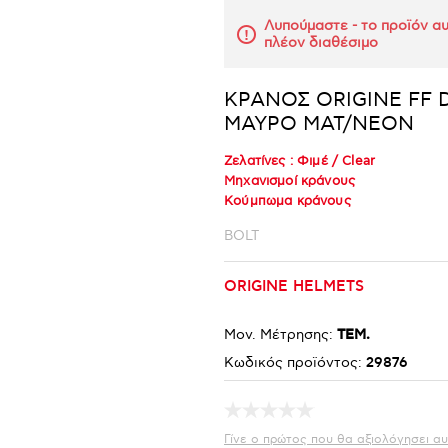
Λυπούμαστε - το προϊόν αυ
πλέον διαθέσιμο
ΚΡΑΝΟΣ ORIGINE FF 
ΜΑΥΡΟ ΜΑΤ/NEON
Ζελατίνες :
Φιμέ
/
Clear
Μηχανισμοί κράνους
Κούμπωμα κράνους
BOLT
ORIGINE HELMETS
Μον. Μέτρησης:
ΤΕΜ.
Κωδικός προϊόντος:
29876
Γίνε ο πρώτος που θα αξιολόγησει αυ