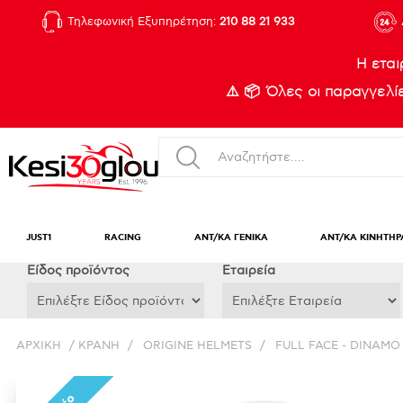
Τηλεφωνική Εξυπηρέτηση:
210 88 21 933
Η εται
⚠️ 📦 Όλες οι παραγγελ
JUST1
RACING
ΑΝΤ/ΚΑ ΓΕΝΙΚΑ
ΑΝΤ/ΚΑ ΚΙΝΗΤΗΡ
Eίδος προϊόντος
Εταιρεία
ΑΡΧΙΚΉ
/
ΚΡΑΝΗ
/
ORIGINE HELMETS
/
FULL FACE - DINAMO