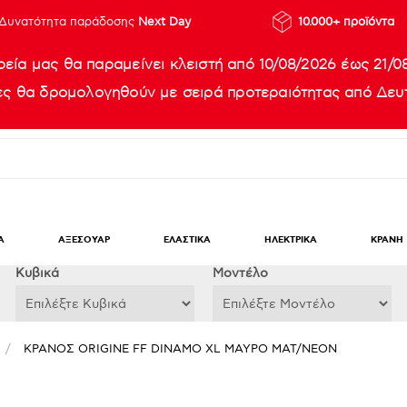
Δυνατότητα παράδοσης
Next Day
10.000+ προϊόντα
ρεία μας θα παραμείνει κλειστή από 10/08/2026 έως 21/0
ίες θα δρομολογηθούν με σειρά προτεραιότητας από Δευτ
Α
ΑΞΕΣΟΥΑΡ
ΕΛΑΣΤΙΚΑ
ΗΛΕΚΤΡΙΚΑ
ΚΡΑΝΗ
Κυβικά
Μοντέλο
/
ΚΡΑΝΟΣ ORIGINE FF DINAMO XL ΜΑΥΡΟ ΜΑΤ/NEON