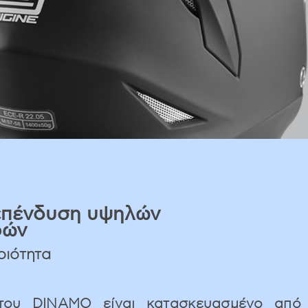
επένδυση υψηλών
φών
οιότητα
του DINAMO είναι κατασκευασμένο από