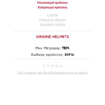
Μηχανισμοί κράνους
Κούμπωμα κράνους
LAYER
PINLOCK READY
DOUBLE VISOR
ORIGINE HELMETS
Μον. Μέτρησης:
ΤΕΜ.
Κωδικός προϊόντος:
30916
Γίνε ο πρώτος που θα αξιολόγησει αυτό το προϊόν