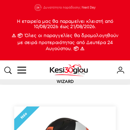
210 88 21
Δυνατότητα παράδοσης
Νέες
Next Day
933
Η εταιρεία μας θα παραμείνει κλειστή από
10/08/2026 έως 21/08/2026.
⚠️ 📦 Όλες οι παραγγελίες θα δρομολογηθούν
με σειρά προτεραιότητας από Δευτέρα 24
Αυγούστου. 📦 ⚠️
WIZARD
Νέο