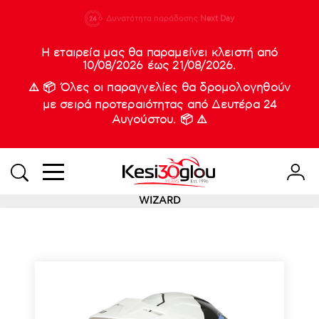
210 88 21
Δυνατότητα παράδοσης
Νέες
Next Day
933
Η εταιρεία μας θα παραμείνει κλειστή από
10/08/2026 έως 21/08/2026.
⚠️ 📦 Όλες οι παραγγελίες θα δρομολογηθούν
με σειρά προτεραιότητας από Δευτέρα 24
Αυγούστου. 📦 ⚠️
WIZARD