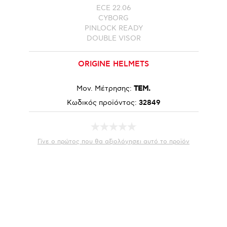
ECE 22.06
CYBORG
PINLOCK READY
DOUBLE VISOR
ORIGINE HELMETS
Μον. Μέτρησης:
ΤΕΜ.
Κωδικός προϊόντος:
32849
Γίνε ο πρώτος που θα αξιολόγησει αυτό το προϊόν