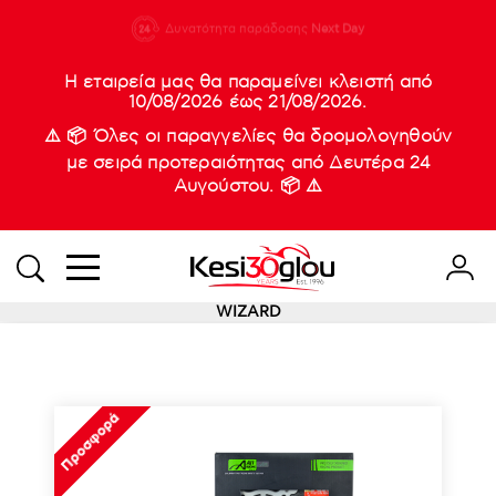
210 88 21
Δυνατότητα παράδοσης
Νέες
Next Day
933
Η εταιρεία μας θα παραμείνει κλειστή από
10/08/2026 έως 21/08/2026.
⚠️ 📦 Όλες οι παραγγελίες θα δρομολογηθούν
με σειρά προτεραιότητας από Δευτέρα 24
Αυγούστου. 📦 ⚠️
WIZARD
Προσφορά