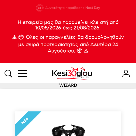
210 88 21
Δυνατότητα παράδοσης
Νέες
Next Day
933
Η εταιρεία μας θα παραμείνει κλειστή από
10/08/2026 έως 21/08/2026.
⚠️ 📦 Όλες οι παραγγελίες θα δρομολογηθούν
με σειρά προτεραιότητας από Δευτέρα 24
Αυγούστου. 📦 ⚠️
WIZARD
Νέο