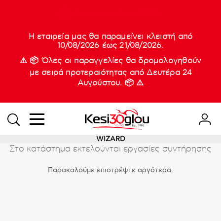
210 88 21
Δυνατότητα παράδοσης
Νέες
Next Day
933
Η εταιρεία μας θα παραμείνει κλειστή από
10/08/2026 έως 21/08/2026.
⚠️ 📦 Όλες οι παραγγελίες θα δρομολογηθούν
με σειρά προτεραιότητας από Δευτέρα 24
Αυγούστου. 📦 ⚠️
WIZARD
Στο κατάστημα εκτελούνται εργασίες συντήρησης
Παρακαλούμε επιστρέψτε αργότερα.