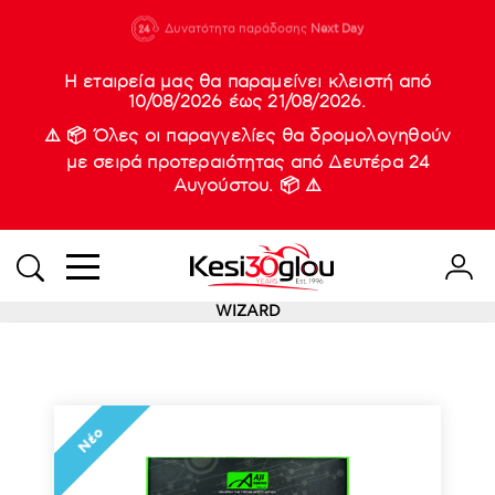
210 88 21
Δυνατότητα παράδοσης
Νέες
Next Day
933
Η εταιρεία μας θα παραμείνει κλειστή από
10/08/2026 έως 21/08/2026.
⚠️ 📦 Όλες οι παραγγελίες θα δρομολογηθούν
με σειρά προτεραιότητας από Δευτέρα 24
Αυγούστου. 📦 ⚠️
WIZARD
Νέο