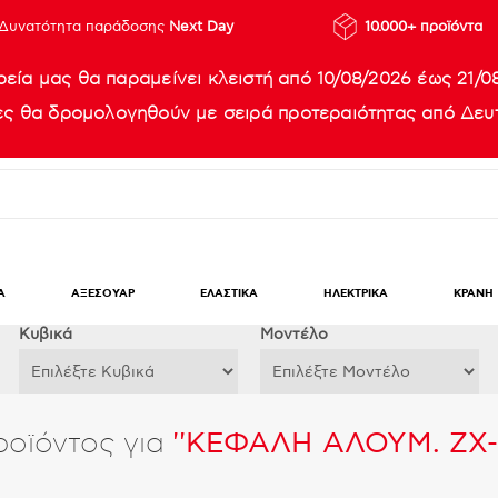
Δυνατότητα παράδοσης
Next Day
10.000+ προϊόντα
ρεία μας θα παραμείνει κλειστή από 10/08/2026 έως 21/0
ίες θα δρομολογηθούν με σειρά προτεραιότητας από Δευτ
Α
ΑΞΕΣΟΥΑΡ
ΕΛΑΣΤΙΚΑ
ΗΛΕΚΤΡΙΚΑ
ΚΡΑΝΗ
Κυβικά
Μοντέλο
ροϊόντος για
ΚΕΦΑΛΗ ΑΛΟΥΜ. ZX-1