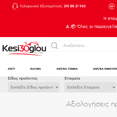
Τηλεφωνική Εξυπηρέτηση:
210 88 21 933
Η εται
⚠️ 📦 Όλες οι παραγγελ
JUST1
RACING
ΑΝΤ/ΚΑ ΓΕΝΙΚΑ
ΑΝΤ/ΚΑ ΚΙΝΗΤΗΡ
Eίδος προϊόντος
Εταιρεία
Αξιολογήσεις π